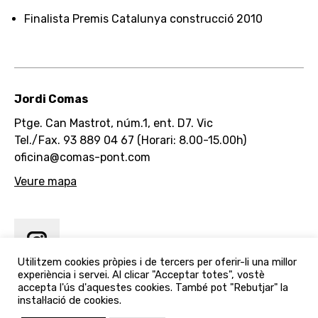
Finalista Premis Catalunya construcció 2010
Jordi Comas
Ptge. Can Mastrot, núm.1, ent. D7. Vic
Tel./Fax. 93 889 04 67 (Horari: 8.00-15.00h)
oficina@comas-pont.com
Veure mapa
Utilitzem cookies pròpies i de tercers per oferir-li una millor
experiència i servei. Al clicar "Acceptar totes", vostè
accepta l'ús d'aquestes cookies. També pot "Rebutjar" la
instal·lació de cookies.
Avís legal
/
Política de cookies
© 2021